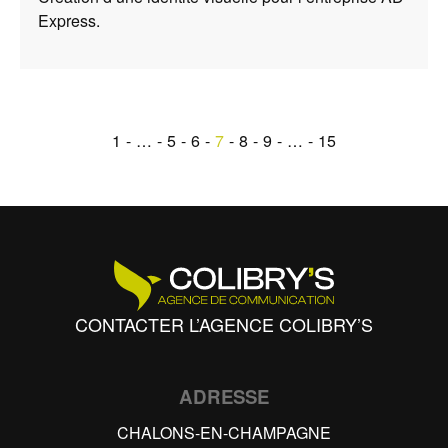
Express.
1
…
5
6
7
8
9
…
15
CONTACTER L’AGENCE COLIBRY’S
ADRESSE
CHALONS-EN-CHAMPAGNE