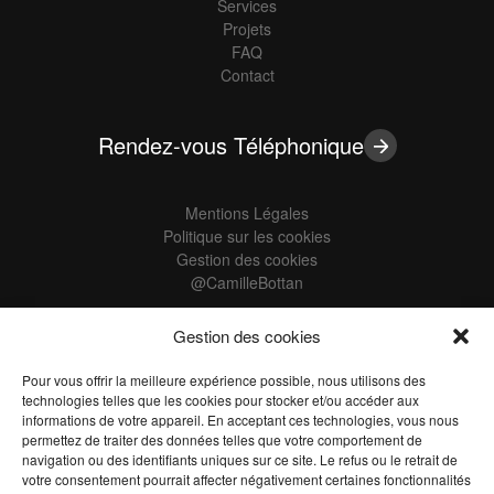
Services
Projets
FAQ
Contact
Rendez-vous Téléphonique
Mentions Légales
Politique sur les cookies
Gestion des cookies
@CamilleBottan
Gestion des cookies
Les informations recueillies sur ce formulaire sont enregistrées dans un
Pour vous offrir la meilleure expérience possible, nous utilisons des
fichier informatisé par COLIBRY’S afin de contacter les utilisateurs du site
technologies telles que les cookies pour stocker et/ou accéder aux
qui en font la demande. La base légale du traitement est le consentement.
informations de votre appareil. En acceptant ces technologies, vous nous
Les données collectées seront communiquées aux seuls destinataires
permettez de traiter des données telles que votre comportement de
suivants : Service marketing. Les données sont conservées pendant 24
navigation ou des identifiants uniques sur ce site. Le refus ou le retrait de
mois. Vous pouvez accéder aux données vous concernant, les rectifier,
votre consentement pourrait affecter négativement certaines fonctionnalités
demander leur effacement ou exercer votre droit à la limitation du